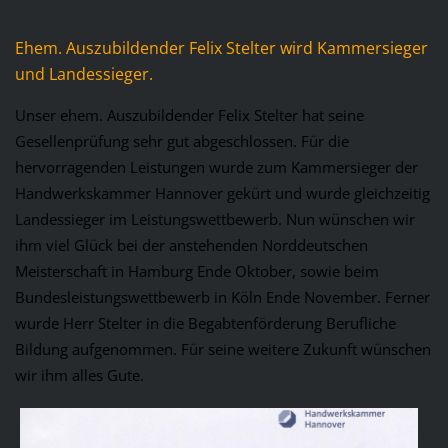
Ehem. Auszubildender Felix Stelter wird Kammersieger
und Landessieger.
Unser ehem. Auszubildender Felix Stelter hat seine
Gesellenprüfung sehr gut abgeschlossen. Für die
hervorragenden Leistungen wurde zum Kammersieger der
Handwerkskammer Hannover gekürt und wurde gleichzeitig
Landessieger im Leistungswettbewerb. Nun wünschen wir
ihm viel Glück bei der anstehenden Norddeutschen
Meisterschaft in Hamburg Ende Oktober, sowie beim
Bundesleistungswettbewerb in Köln Ende November. Ferner
wurde Herr Stelter in die Begabtenförderung Berufliche
Bildung aufgenommen. Für seine weitere Zukunft wünschen
wir ihm alles Gute.